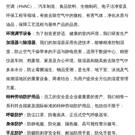
空调（HVAC）、汽车制造、食品饮料、生物制药、电子洁净室及
环保工程等领域，有效去除空气中的微粒、有害气体，净化水质与
油品，保障工艺流程与最终产品的品质。
环境调节设备
：为了创造更舒适、健康的室内环境，我们研发生产
加湿器
与
除湿器
。我们的加湿器采用先进技术，能够精准控制湿
度，防止空气干燥带来的不适与静电危害，适用于数据中心、精密
仪器车间、档案馆、家居及办公环境。除湿器则能高效去除空气中
多余水分，防止霉菌滋生、物品受潮，是仓库、地下室、泳池及气
候潮湿地区的重要设备。两者结合，为用户提供全方位的湿度管理
方案。
特种劳动防护用品
：员工的安全是企业最重要的资产。我们销售一
系列符合国家及国际标准的特种劳动防护用品，包括但不限于：
呼吸防护
：防尘口罩、防毒面具、正压式空气呼吸器等。
身体防护
：防静电服、防化服、隔热服、高可视性警示服等。
手足防护
：防砸防刺穿安全鞋、耐油防滑手套、防化手套等。